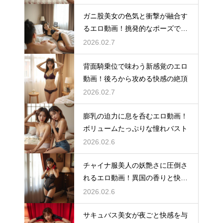
ガニ股美女の色気と衝撃が融合す
るエロ動画！挑発的なポーズで魅
せる
2026.02.7
背面騎乗位で味わう新感覚のエロ
動画！後ろから攻める快感の絶頂
2026.02.7
膨乳の迫力に息を呑むエロ動画！
ボリュームたっぷりな憧れバスト
2026.02.6
チャイナ服美人の妖艶さに圧倒さ
れるエロ動画！異国の香りと快楽
の融合
2026.02.6
サキュバス美女が夜ごと快感を与