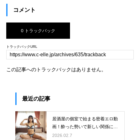
コメント
0 トラックバック
トラックバックURL
この記事へのトラックバックはありません。
最近の記事
居酒屋の個室で始まる密着エロ動
画！酔った勢いで新しい関係に発
展
2026.02.7