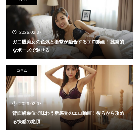
2026.02.07
ガニ股美女の色気と衝撃が融合するエロ動画！挑発的
なポーズで魅せる
コラム
2026.02.07
背面騎乗位で味わう新感覚のエロ動画！後ろから攻め
る快感の絶頂